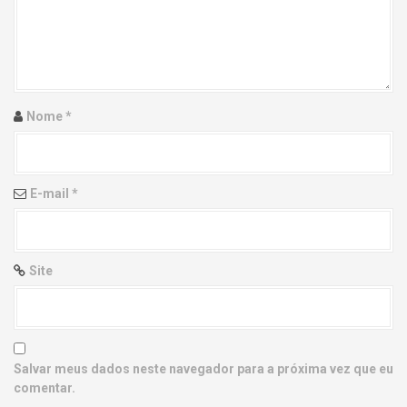
g
a
t
i
Nome
*
o
n
E-mail
*
Site
Salvar meus dados neste navegador para a próxima vez que eu
comentar.