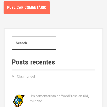
S
e
a
r
c
Posts recentes
h
f
o
Olá, mundo!
r
:
Um comentarista do WordPress
on
Olá,
mundo!