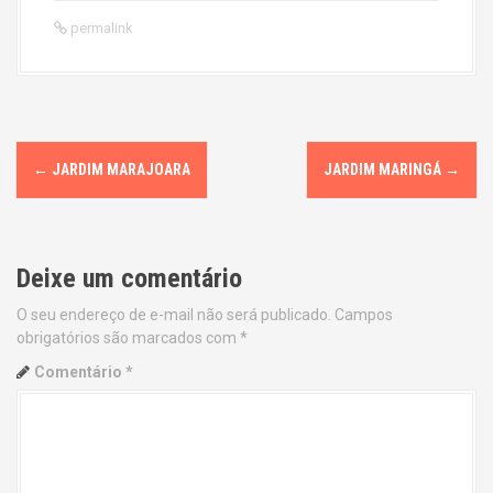
permalink
P
←
JARDIM MARAJOARA
JARDIM MARINGÁ
→
o
s
Deixe um comentário
t
O seu endereço de e-mail não será publicado.
Campos
n
obrigatórios são marcados com
*
a
Comentário
*
v
i