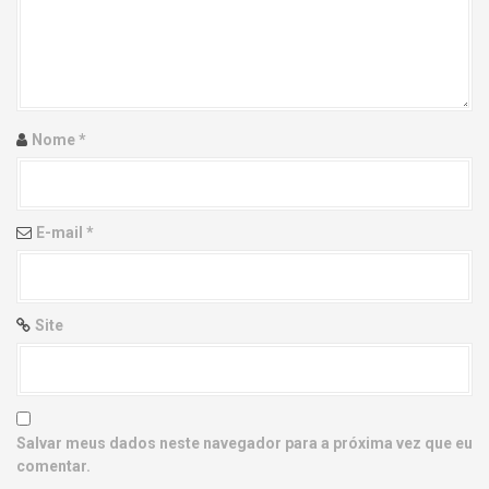
g
a
t
i
Nome
*
o
n
E-mail
*
Site
Salvar meus dados neste navegador para a próxima vez que eu
comentar.