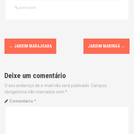
permalink
P
←
JARDIM MARAJOARA
JARDIM MARINGÁ
→
o
s
Deixe um comentário
t
O seu endereço de e-mail não será publicado.
Campos
n
obrigatórios são marcados com
*
a
Comentário
*
v
i