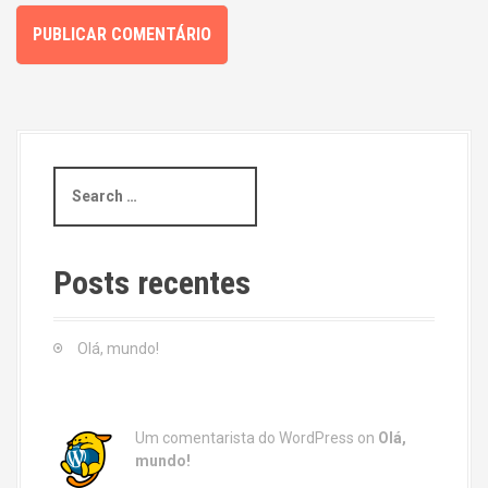
S
e
a
r
c
Posts recentes
h
f
o
Olá, mundo!
r
:
Um comentarista do WordPress
on
Olá,
mundo!