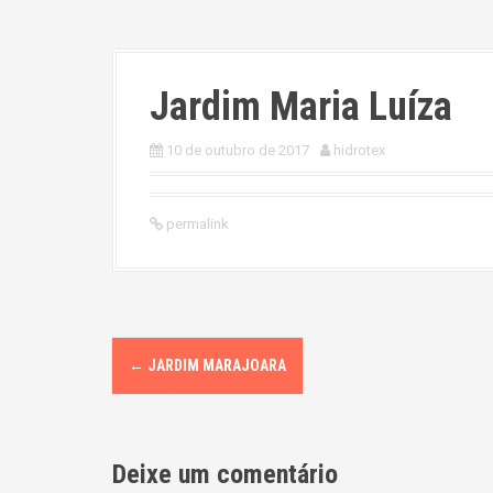
Jardim Maria Luíza
10 de outubro de 2017
hidrotex
permalink
P
←
JARDIM MARAJOARA
o
s
Deixe um comentário
t