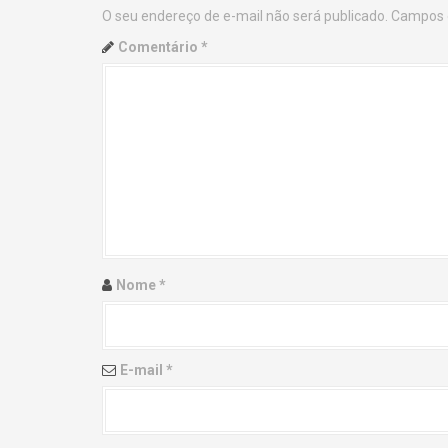
O seu endereço de e-mail não será publicado.
Campos 
n
Comentário
*
a
v
i
g
a
t
Nome
*
i
o
E-mail
*
n