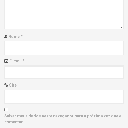
g
a
t
i
Nome
*
o
n
E-mail
*
Site
Salvar meus dados neste navegador para a próxima vez que eu
comentar.