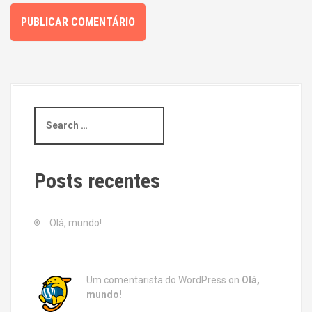
S
e
a
r
c
Posts recentes
h
f
o
Olá, mundo!
r
:
Um comentarista do WordPress
on
Olá,
mundo!