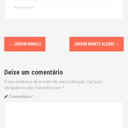
permalink
P
←
JARDIM MARILU
JARDIM MONTE ALEGRE
→
o
s
Deixe um comentário
t
O seu endereço de e-mail não será publicado.
Campos
n
obrigatórios são marcados com
*
a
Comentário
*
v
i