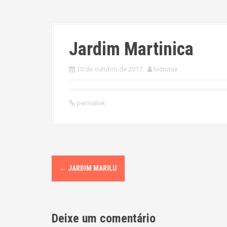
Jardim Martinica
10 de outubro de 2017
hidrotex
permalink
P
←
JARDIM MARILU
o
s
Deixe um comentário
t