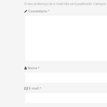
O seu endereço de e-mail não será publicado.
Campos 
n
Comentário
*
a
v
i
g
a
t
Nome
*
i
o
E-mail
*
n