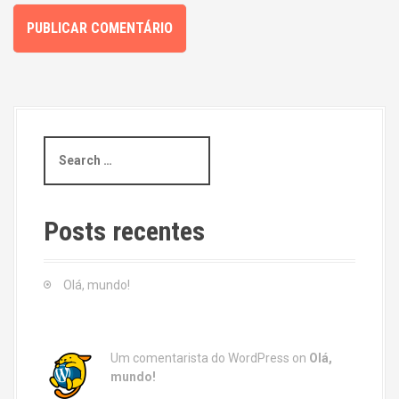
S
e
a
r
c
Posts recentes
h
f
o
Olá, mundo!
r
:
Um comentarista do WordPress
on
Olá,
mundo!