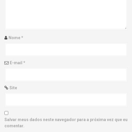
g
a
t
i
Nome
*
o
n
E-mail
*
Site
Salvar meus dados neste navegador para a próxima vez que eu
comentar.