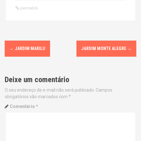
permalink
P
←
JARDIM MARILU
JARDIM MONTE ALEGRE
→
o
s
Deixe um comentário
t
O seu endereço de e-mail não será publicado.
Campos
n
obrigatórios são marcados com
*
a
Comentário
*
v
i