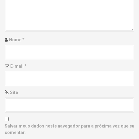
g
a
t
i
Nome
*
o
n
E-mail
*
Site
Salvar meus dados neste navegador para a próxima vez que eu
comentar.