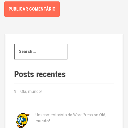
S
e
a
r
c
Posts recentes
h
f
o
Olá, mundo!
r
:
Um comentarista do WordPress
on
Olá,
mundo!