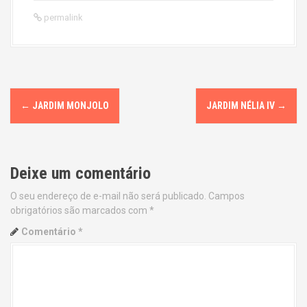
permalink
P
←
JARDIM MONJOLO
JARDIM NÉLIA IV
→
o
s
Deixe um comentário
t
O seu endereço de e-mail não será publicado.
Campos
n
obrigatórios são marcados com
*
a
Comentário
*
v
i