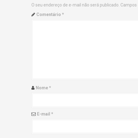
O seu endereço de e-mail não será publicado.
Campos 
n
Comentário
*
a
v
i
g
a
t
Nome
*
i
o
E-mail
*
n