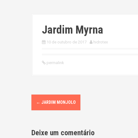
Jardim Myrna
10 de outubro de 2017
hidrotex
permalink
P
←
JARDIM MONJOLO
o
s
Deixe um comentário
t