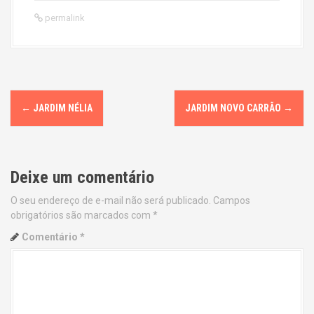
permalink
P
←
JARDIM NÉLIA
JARDIM NOVO CARRÃO
→
o
s
Deixe um comentário
t
O seu endereço de e-mail não será publicado.
Campos
n
obrigatórios são marcados com
*
a
Comentário
*
v
i