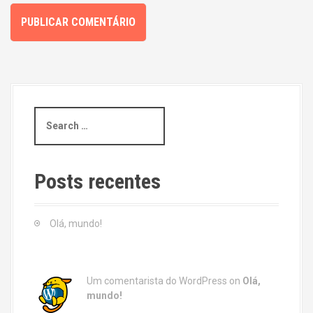
S
e
a
r
c
Posts recentes
h
f
o
Olá, mundo!
r
:
Um comentarista do WordPress
on
Olá,
mundo!