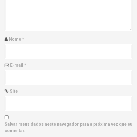
g
a
t
i
Nome
*
o
n
E-mail
*
Site
Salvar meus dados neste navegador para a próxima vez que eu
comentar.