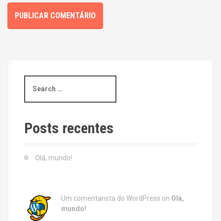
S
e
a
r
c
Posts recentes
h
f
o
Olá, mundo!
r
:
Um comentarista do WordPress
on
Olá,
mundo!