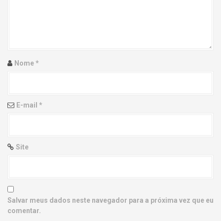
g
a
t
i
Nome
*
o
n
E-mail
*
Site
Salvar meus dados neste navegador para a próxima vez que eu
comentar.