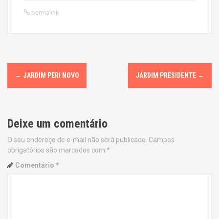
permalink
P
←
JARDIM PERI NOVO
JARDIM PRESIDENTE
→
o
s
Deixe um comentário
t
O seu endereço de e-mail não será publicado.
Campos
n
obrigatórios são marcados com
*
a
Comentário
*
v
i