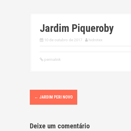
Jardim Piqueroby
10 de outubro de 2017
hidrotex
permalink
P
←
JARDIM PERI NOVO
o
s
Deixe um comentário
t