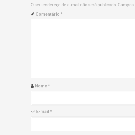
O seu endereço de e-mail não será publicado.
Campos 
n
Comentário
*
a
v
i
g
a
t
Nome
*
i
o
E-mail
*
n