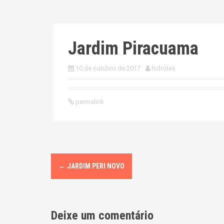
Jardim Piracuama
10 de outubro de 2017
hidrotex
permalink
P
←
JARDIM PERI NOVO
o
s
Deixe um comentário
t