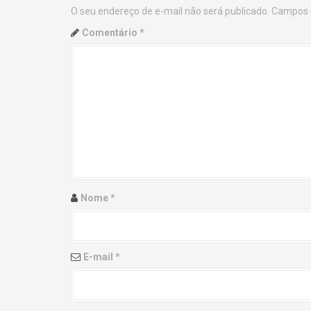
O seu endereço de e-mail não será publicado.
Campos 
n
Comentário
*
a
v
i
g
a
t
Nome
*
i
o
E-mail
*
n