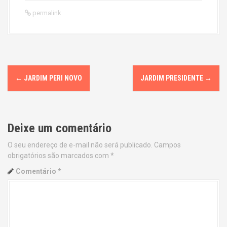
permalink
P
←
JARDIM PERI NOVO
JARDIM PRESIDENTE
→
o
s
Deixe um comentário
t
O seu endereço de e-mail não será publicado.
Campos
n
obrigatórios são marcados com
*
a
Comentário
*
v
i