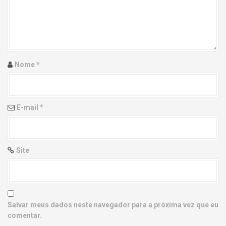
g
a
t
i
Nome
*
o
n
E-mail
*
Site
Salvar meus dados neste navegador para a próxima vez que eu
comentar.