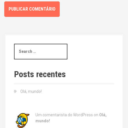
S
e
a
r
c
Posts recentes
h
f
o
Olá, mundo!
r
:
Um comentarista do WordPress
on
Olá,
mundo!