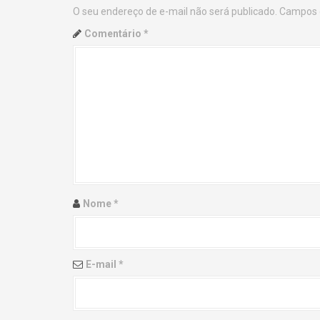
O seu endereço de e-mail não será publicado.
Campos 
n
Comentário
*
a
v
i
g
a
t
Nome
*
i
o
E-mail
*
n