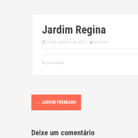
Jardim Regina
10 de outubro de 2017
hidrotex
permalink
P
←
JARDIM PREMIANO
o
s
Deixe um comentário
t