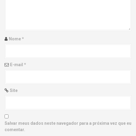
g
a
t
i
Nome
*
o
n
E-mail
*
Site
Salvar meus dados neste navegador para a próxima vez que eu
comentar.