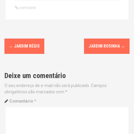
permalink
P
←
JARDIM RÉGIS
JARDIM ROSINHA
→
o
s
Deixe um comentário
t
O seu endereço de e-mail não será publicado.
Campos
n
obrigatórios são marcados com
*
a
Comentário
*
v
i