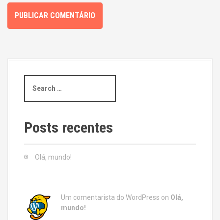
S
e
a
r
c
Posts recentes
h
f
o
Olá, mundo!
r
:
Um comentarista do WordPress
on
Olá,
mundo!