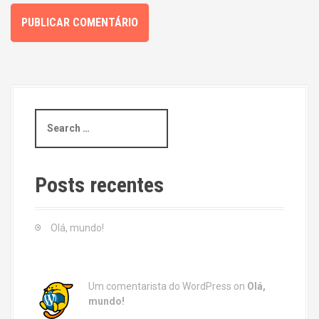
S
e
a
r
c
Posts recentes
h
f
o
Olá, mundo!
r
:
Um comentarista do WordPress
on
Olá,
mundo!