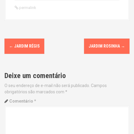
permalink
P
←
JARDIM RÉGIS
JARDIM ROSINHA
→
o
s
Deixe um comentário
t
O seu endereço de e-mail não será publicado.
Campos
n
obrigatórios são marcados com
*
a
Comentário
*
v
i