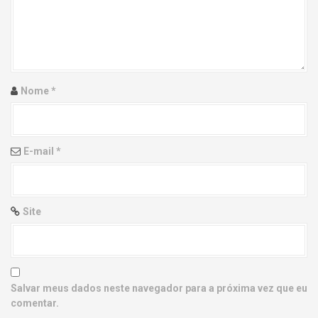
g
a
t
i
Nome
*
o
n
E-mail
*
Site
Salvar meus dados neste navegador para a próxima vez que eu
comentar.