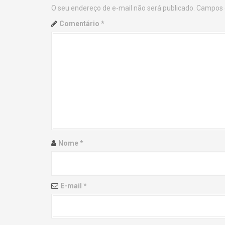
O seu endereço de e-mail não será publicado.
Campos 
n
Comentário
*
a
v
i
g
a
t
Nome
*
i
o
E-mail
*
n