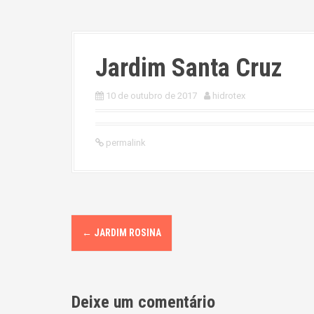
Jardim Santa Cruz
10 de outubro de 2017
hidrotex
permalink
P
←
JARDIM ROSINA
o
s
Deixe um comentário
t