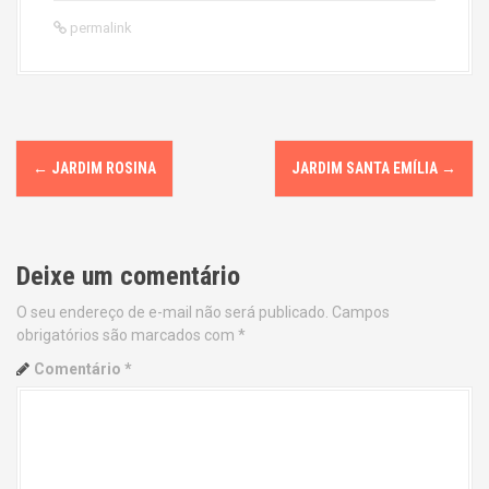
permalink
P
←
JARDIM ROSINA
JARDIM SANTA EMÍLIA
→
o
s
Deixe um comentário
t
O seu endereço de e-mail não será publicado.
Campos
n
obrigatórios são marcados com
*
a
Comentário
*
v
i