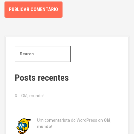
S
e
a
r
c
Posts recentes
h
f
o
Olá, mundo!
r
:
Um comentarista do WordPress
on
Olá,
mundo!