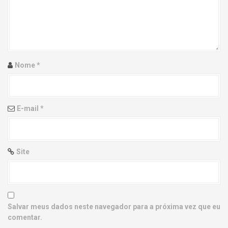
g
a
t
i
Nome
*
o
n
E-mail
*
Site
Salvar meus dados neste navegador para a próxima vez que eu
comentar.