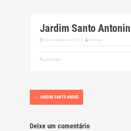
Jardim Santo Antoni
10 de outubro de 2017
hidrotex
permalink
P
←
JARDIM SANTO ANDRÉ
o
s
Deixe um comentário
t