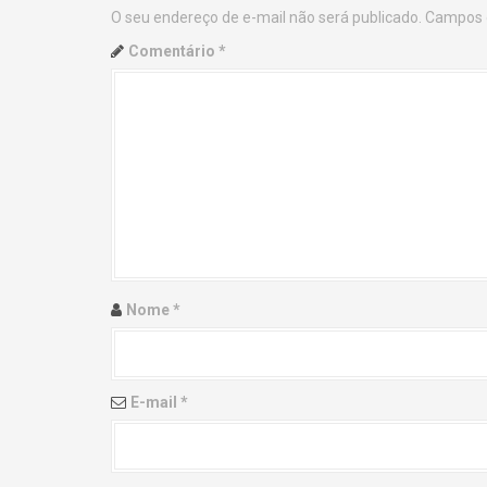
O seu endereço de e-mail não será publicado.
Campos 
n
Comentário
*
a
v
i
g
a
t
Nome
*
i
o
E-mail
*
n