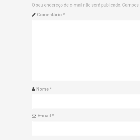
O seu endereço de e-mail não será publicado.
Campos 
n
Comentário
*
a
v
i
g
a
t
Nome
*
i
o
E-mail
*
n