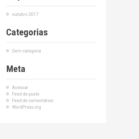
outubro 2017
Categorias
Sem categoria
Meta
Acessar
Feed de posts
Feed de comentários
WordPress.org