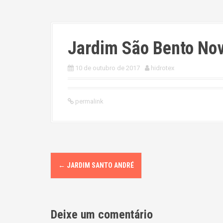
Jardim São Bento No
10 de outubro de 2017
hidrotex
permalink
P
←
JARDIM SANTO ANDRÉ
o
s
Deixe um comentário
t