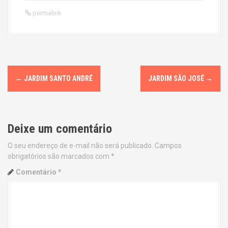
permalink
P
←
JARDIM SANTO ANDRÉ
JARDIM SÃO JOSÉ
→
o
s
Deixe um comentário
t
O seu endereço de e-mail não será publicado.
Campos
n
obrigatórios são marcados com
*
a
Comentário
*
v
i