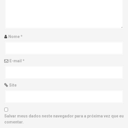
g
a
t
i
Nome
*
o
n
E-mail
*
Site
Salvar meus dados neste navegador para a próxima vez que eu
comentar.