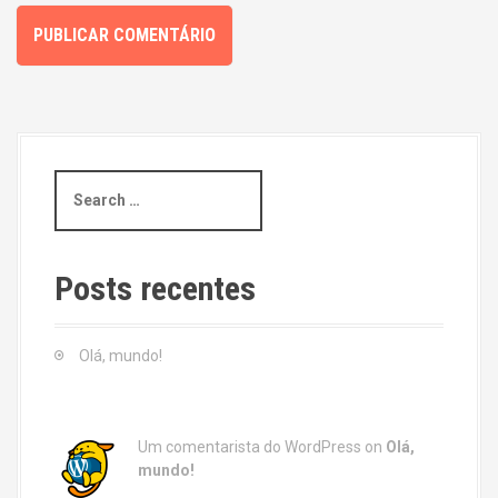
S
e
a
r
c
Posts recentes
h
f
o
Olá, mundo!
r
:
Um comentarista do WordPress
on
Olá,
mundo!