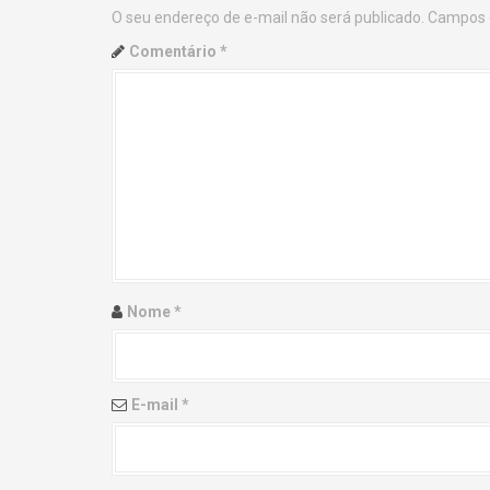
O seu endereço de e-mail não será publicado.
Campos 
n
Comentário
*
a
v
i
g
a
t
Nome
*
i
o
E-mail
*
n