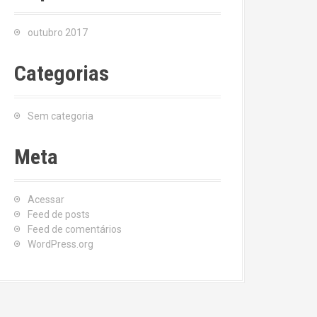
outubro 2017
Categorias
Sem categoria
Meta
Acessar
Feed de posts
Feed de comentários
WordPress.org