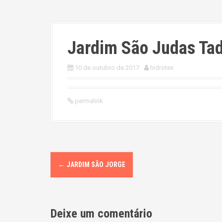
Jardim São Judas Ta
10 de outubro de 2017
hidrotex
permalink
P
←
JARDIM SÃO JORGE
o
s
Deixe um comentário
t