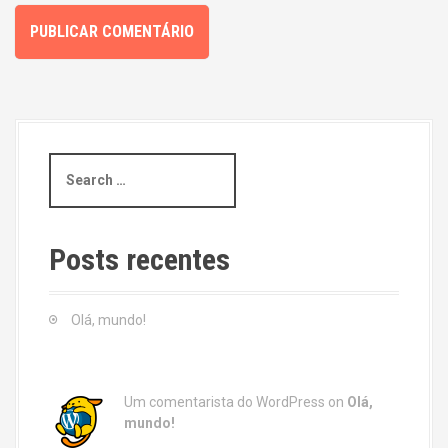
S
e
a
r
c
Posts recentes
h
f
o
Olá, mundo!
r
:
Um comentarista do WordPress
on
Olá,
mundo!