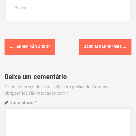
permalink
P
←
JARDIM SÃO JORGE
JARDIM SAPOPEMBA
→
o
s
Deixe um comentário
t
O seu endereço de e-mail não será publicado.
Campos
n
obrigatórios são marcados com
*
a
Comentário
*
v
i