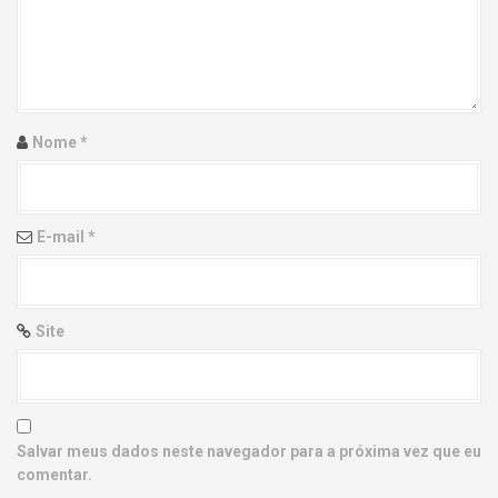
g
a
t
i
Nome
*
o
n
E-mail
*
Site
Salvar meus dados neste navegador para a próxima vez que eu
comentar.