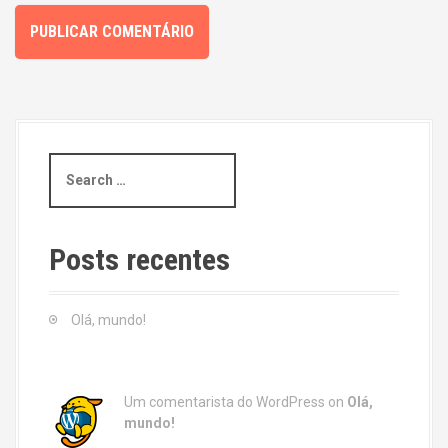
S
e
a
r
c
Posts recentes
h
f
o
Olá, mundo!
r
:
Um comentarista do WordPress
on
Olá,
mundo!