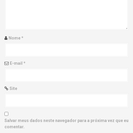
g
a
t
i
Nome
*
o
n
E-mail
*
Site
Salvar meus dados neste navegador para a próxima vez que eu
comentar.