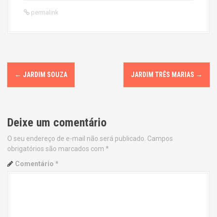
permalink
P
←
JARDIM SOUZA
JARDIM TRÊS MARIAS
→
o
s
Deixe um comentário
t
O seu endereço de e-mail não será publicado.
Campos
n
obrigatórios são marcados com
*
a
Comentário
*
v
i