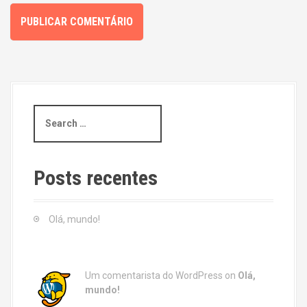
S
e
a
r
c
Posts recentes
h
f
o
Olá, mundo!
r
:
Um comentarista do WordPress
on
Olá,
mundo!