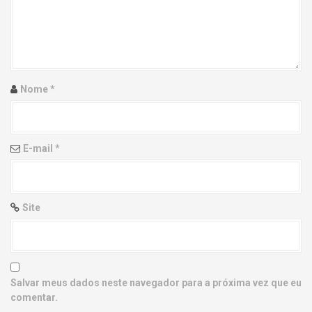
g
a
t
i
Nome
*
o
n
E-mail
*
Site
Salvar meus dados neste navegador para a próxima vez que eu
comentar.