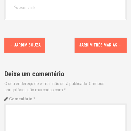
permalink
P
←
JARDIM SOUZA
JARDIM TRÊS MARIAS
→
o
s
Deixe um comentário
t
O seu endereço de e-mail não será publicado.
Campos
n
obrigatórios são marcados com
*
a
Comentário
*
v
i