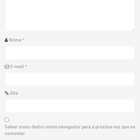
g
a
t
i
Nome
*
o
n
E-mail
*
Site
Salvar meus dados neste navegador para a próxima vez que eu
comentar.