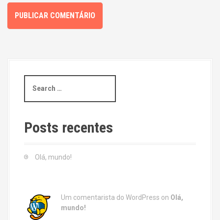
S
e
a
r
c
Posts recentes
h
f
o
Olá, mundo!
r
:
Um comentarista do WordPress
on
Olá,
mundo!