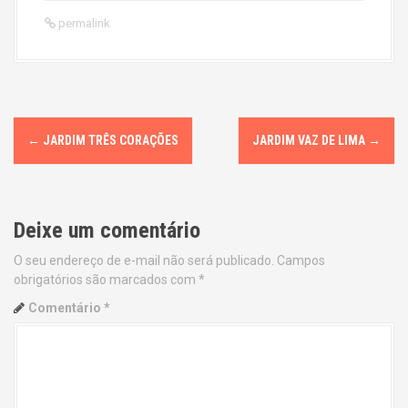
permalink
P
←
JARDIM TRÊS CORAÇÕES
JARDIM VAZ DE LIMA
→
o
s
Deixe um comentário
t
O seu endereço de e-mail não será publicado.
Campos
n
obrigatórios são marcados com
*
a
Comentário
*
v
i