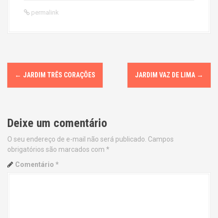
permalink
P
←
JARDIM TRÊS CORAÇÕES
JARDIM VAZ DE LIMA
→
o
s
Deixe um comentário
t
O seu endereço de e-mail não será publicado.
Campos
n
obrigatórios são marcados com
*
a
Comentário
*
v
i