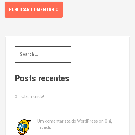
S
e
a
r
c
Posts recentes
h
f
o
Olá, mundo!
r
:
Um comentarista do WordPress
on
Olá,
mundo!