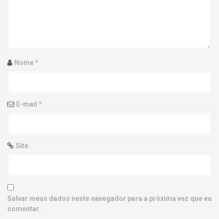
g
a
t
i
Nome
*
o
n
E-mail
*
Site
Salvar meus dados neste navegador para a próxima vez que eu
comentar.