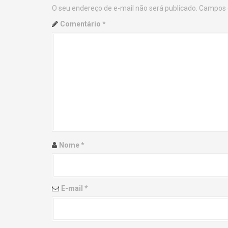
O seu endereço de e-mail não será publicado.
Campos 
n
Comentário
*
a
v
i
g
a
t
Nome
*
i
o
E-mail
*
n