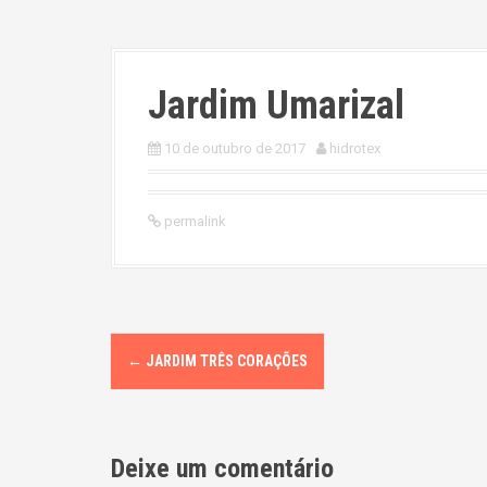
Jardim Umarizal
10 de outubro de 2017
hidrotex
permalink
P
←
JARDIM TRÊS CORAÇÕES
o
s
Deixe um comentário
t