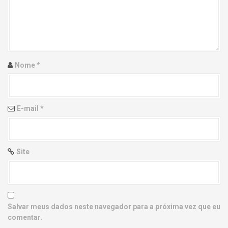
g
a
t
i
Nome
*
o
n
E-mail
*
Site
Salvar meus dados neste navegador para a próxima vez que eu
comentar.