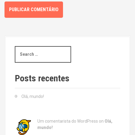
S
e
a
r
c
Posts recentes
h
f
o
Olá, mundo!
r
:
Um comentarista do WordPress
on
Olá,
mundo!