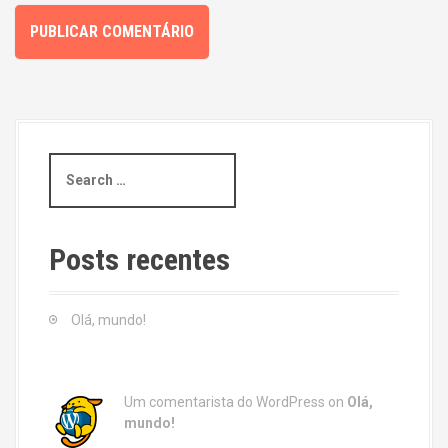
S
e
a
r
c
Posts recentes
h
f
o
Olá, mundo!
r
:
Um comentarista do WordPress
on
Olá,
mundo!