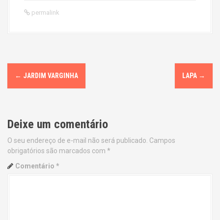
permalink
P
←
JARDIM VARGINHA
LAPA
→
o
s
Deixe um comentário
t
O seu endereço de e-mail não será publicado.
Campos
n
obrigatórios são marcados com
*
a
Comentário
*
v
i