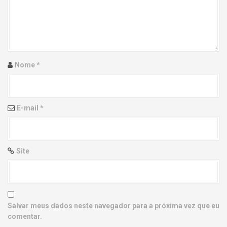
g
a
t
i
Nome
*
o
n
E-mail
*
Site
Salvar meus dados neste navegador para a próxima vez que eu
comentar.