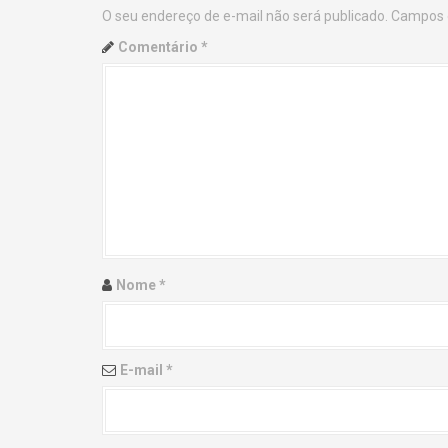
O seu endereço de e-mail não será publicado.
Campos 
n
Comentário
*
a
v
i
g
a
t
Nome
*
i
o
E-mail
*
n