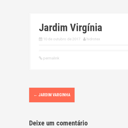
Jardim Virgínia
10 de outubro de 2017
hidrotex
permalink
P
←
JARDIM VARGINHA
o
s
Deixe um comentário
t