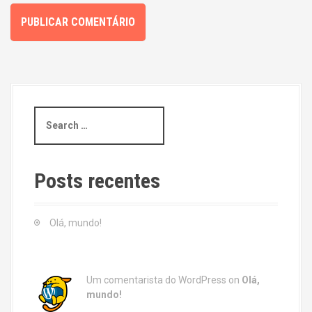
S
e
a
r
c
Posts recentes
h
f
o
Olá, mundo!
r
:
Um comentarista do WordPress
on
Olá,
mundo!