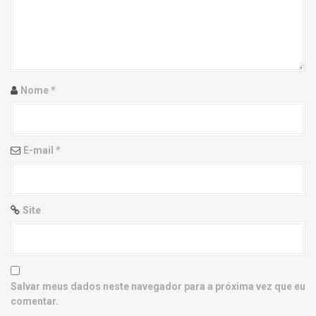
g
a
t
i
Nome
*
o
n
E-mail
*
Site
Salvar meus dados neste navegador para a próxima vez que eu
comentar.