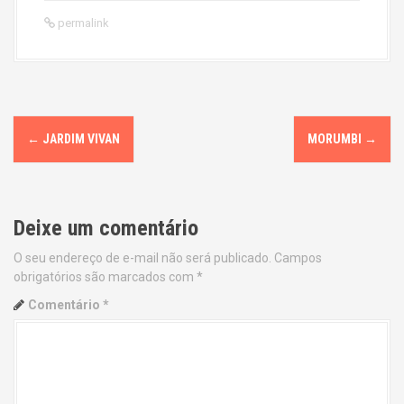
permalink
P
←
JARDIM VIVAN
MORUMBI
→
o
s
Deixe um comentário
t
O seu endereço de e-mail não será publicado.
Campos
n
obrigatórios são marcados com
*
a
Comentário
*
v
i