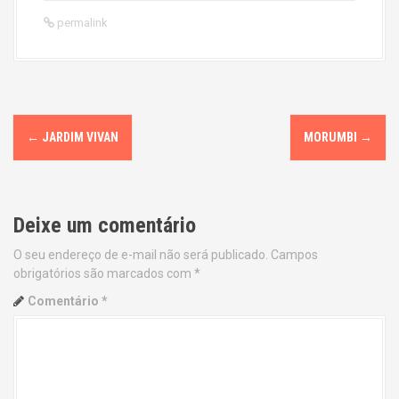
permalink
P
←
JARDIM VIVAN
MORUMBI
→
o
s
Deixe um comentário
t
O seu endereço de e-mail não será publicado.
Campos
n
obrigatórios são marcados com
*
a
Comentário
*
v
i