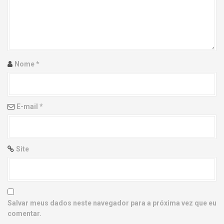
g
a
t
i
Nome
*
o
n
E-mail
*
Site
Salvar meus dados neste navegador para a próxima vez que eu
comentar.