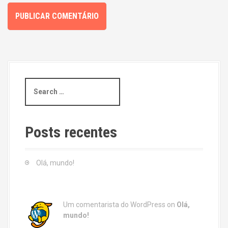
S
e
a
r
c
Posts recentes
h
f
o
Olá, mundo!
r
:
Um comentarista do WordPress
on
Olá,
mundo!