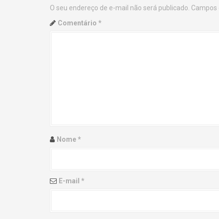
O seu endereço de e-mail não será publicado.
Campos 
n
Comentário
*
a
v
i
g
a
t
Nome
*
i
o
E-mail
*
n