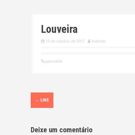
Louveira
10 de outubro de 2017
hidrotex
permalink
P
←
LINS
o
s
Deixe um comentário
t