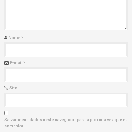
g
a
t
i
Nome
*
o
n
E-mail
*
Site
Salvar meus dados neste navegador para a próxima vez que eu
comentar.