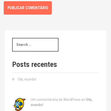
S
e
a
r
c
Posts recentes
h
f
o
Olá, mundo!
r
:
Um comentarista do WordPress
on
Olá,
mundo!