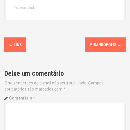
permalink
P
←
LINS
MIRANDÓPOLIS
→
o
s
Deixe um comentário
t
O seu endereço de e-mail não será publicado.
Campos
n
obrigatórios são marcados com
*
a
Comentário
*
v
i