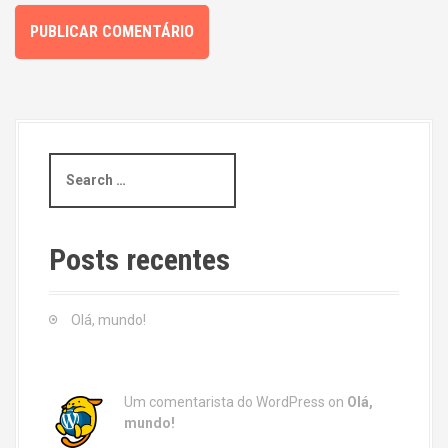
S
e
a
r
c
Posts recentes
h
f
o
Olá, mundo!
r
:
Um comentarista do WordPress
on
Olá,
mundo!