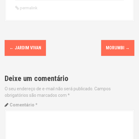
permalink
P
←
JARDIM VIVAN
MORUMBI
→
o
s
Deixe um comentário
t
O seu endereço de e-mail não será publicado.
Campos
n
obrigatórios são marcados com
*
a
Comentário
*
v
i