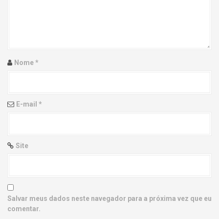
g
a
t
i
Nome
*
o
n
E-mail
*
Site
Salvar meus dados neste navegador para a próxima vez que eu
comentar.