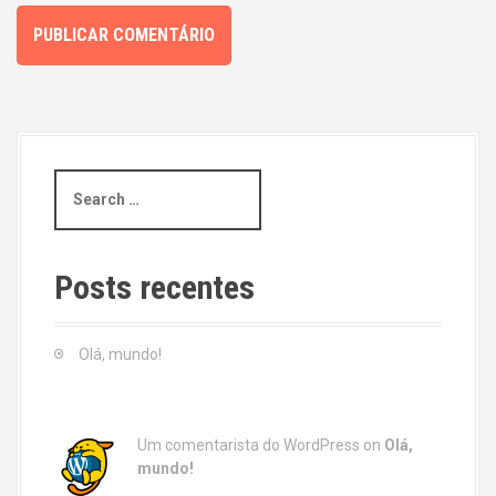
S
e
a
r
c
Posts recentes
h
f
o
Olá, mundo!
r
:
Um comentarista do WordPress
on
Olá,
mundo!