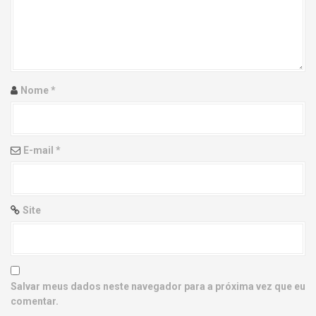
g
a
t
i
Nome
*
o
n
E-mail
*
Site
Salvar meus dados neste navegador para a próxima vez que eu
comentar.