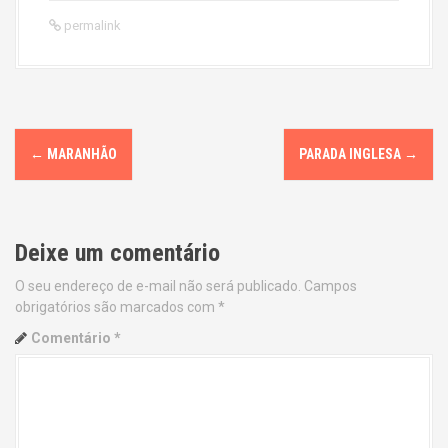
permalink
P
←
MARANHÃO
PARADA INGLESA
→
o
s
Deixe um comentário
t
O seu endereço de e-mail não será publicado.
Campos
n
obrigatórios são marcados com
*
a
Comentário
*
v
i