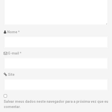
g
a
t
i
Nome
*
o
n
E-mail
*
Site
Salvar meus dados neste navegador para a próxima vez que eu
comentar.