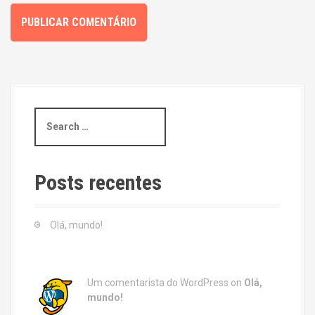
S
e
a
r
c
Posts recentes
h
f
o
Olá, mundo!
r
:
Um comentarista do WordPress
on
Olá,
mundo!