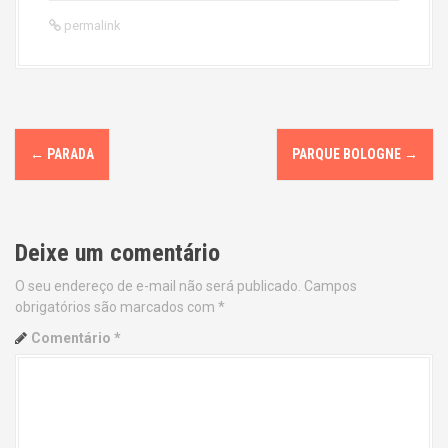
permalink
P
←
PARADA
PARQUE BOLOGNE
→
o
s
Deixe um comentário
t
O seu endereço de e-mail não será publicado.
Campos
n
obrigatórios são marcados com
*
a
Comentário
*
v
i