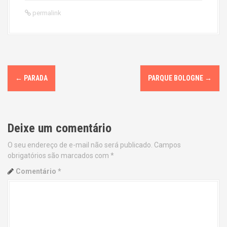
permalink
P
←
PARADA
PARQUE BOLOGNE
→
o
s
Deixe um comentário
t
O seu endereço de e-mail não será publicado.
Campos
n
obrigatórios são marcados com
*
a
Comentário
*
v
i