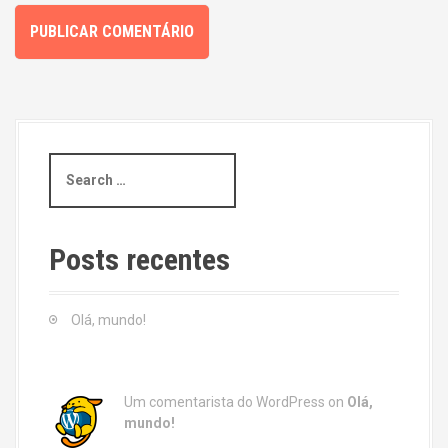
S
e
a
r
c
Posts recentes
h
f
o
Olá, mundo!
r
:
Um comentarista do WordPress
on
Olá,
mundo!