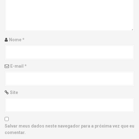
g
a
t
i
Nome
*
o
n
E-mail
*
Site
Salvar meus dados neste navegador para a próxima vez que eu
comentar.