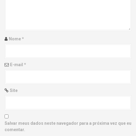
g
a
t
i
Nome
*
o
n
E-mail
*
Site
Salvar meus dados neste navegador para a próxima vez que eu
comentar.