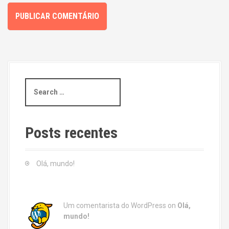
S
e
a
r
c
Posts recentes
h
f
o
Olá, mundo!
r
:
Um comentarista do WordPress
on
Olá,
mundo!