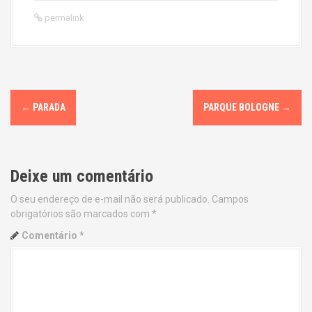
permalink
P
←
PARADA
PARQUE BOLOGNE
→
o
s
Deixe um comentário
t
O seu endereço de e-mail não será publicado.
Campos
n
obrigatórios são marcados com
*
a
Comentário
*
v
i