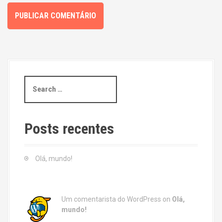
S
e
a
r
c
Posts recentes
h
f
o
Olá, mundo!
r
:
Um comentarista do WordPress
on
Olá,
mundo!