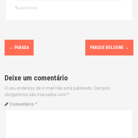
permalink
P
←
PARADA
PARQUE BOLOGNE
→
o
s
Deixe um comentário
t
O seu endereço de e-mail não será publicado.
Campos
n
obrigatórios são marcados com
*
a
Comentário
*
v
i