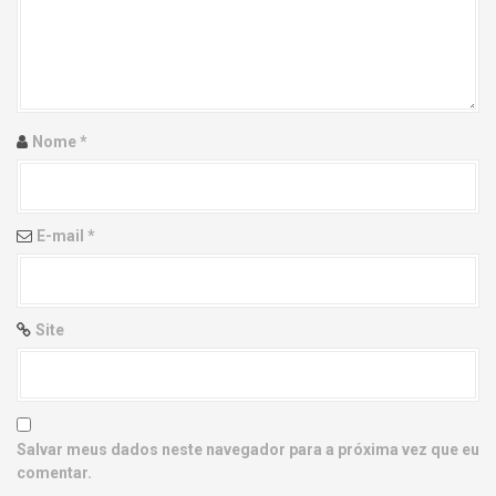
g
a
t
i
Nome
*
o
n
E-mail
*
Site
Salvar meus dados neste navegador para a próxima vez que eu
comentar.