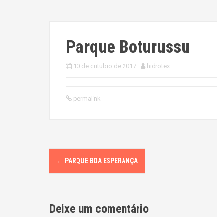
Parque Boturussu
10 de outubro de 2017
hidrotex
permalink
P
←
PARQUE BOA ESPERANÇA
o
s
Deixe um comentário
t