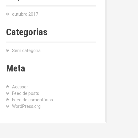
outubro 2017
Categorias
Sem categoria
Meta
Acessar
Feed de posts
Feed de comentários
WordPress.org