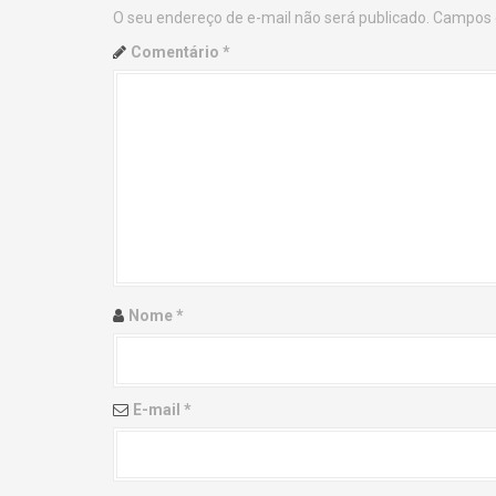
O seu endereço de e-mail não será publicado.
Campos 
n
Comentário
*
a
v
i
g
a
t
Nome
*
i
o
E-mail
*
n