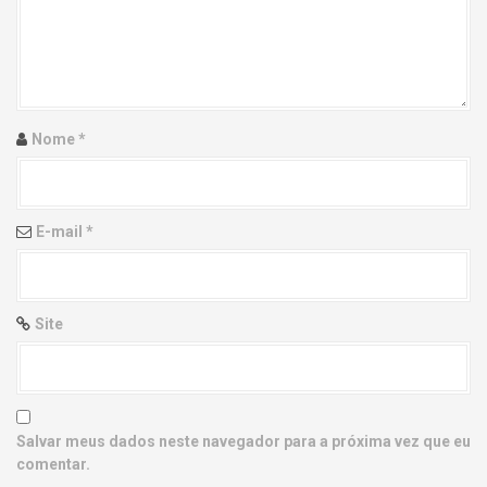
g
a
t
i
Nome
*
o
n
E-mail
*
Site
Salvar meus dados neste navegador para a próxima vez que eu
comentar.