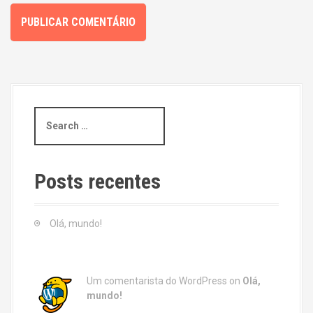
S
e
a
r
c
Posts recentes
h
f
o
Olá, mundo!
r
:
Um comentarista do WordPress
on
Olá,
mundo!