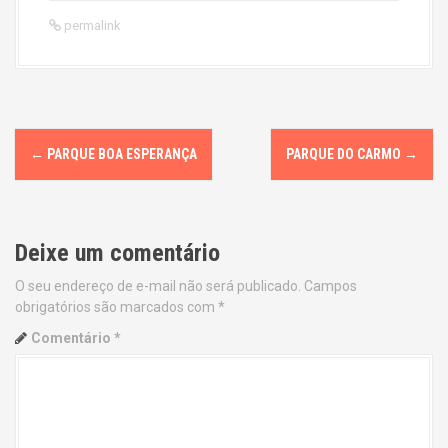
permalink
P
←
PARQUE BOA ESPERANÇA
PARQUE DO CARMO
→
o
s
Deixe um comentário
t
O seu endereço de e-mail não será publicado.
Campos
n
obrigatórios são marcados com
*
a
Comentário
*
v
i