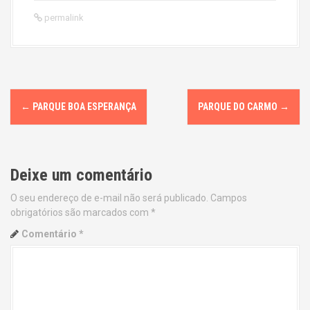
permalink
P
←
PARQUE BOA ESPERANÇA
PARQUE DO CARMO
→
o
s
Deixe um comentário
t
O seu endereço de e-mail não será publicado.
Campos
n
obrigatórios são marcados com
*
a
Comentário
*
v
i