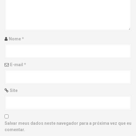
g
a
t
i
Nome
*
o
n
E-mail
*
Site
Salvar meus dados neste navegador para a próxima vez que eu
comentar.