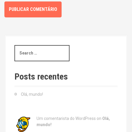
S
e
a
r
c
Posts recentes
h
f
o
Olá, mundo!
r
:
Um comentarista do WordPress
on
Olá,
mundo!