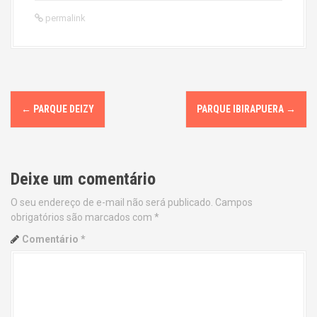
permalink
P
←
PARQUE DEIZY
PARQUE IBIRAPUERA
→
o
s
Deixe um comentário
t
O seu endereço de e-mail não será publicado.
Campos
n
obrigatórios são marcados com
*
a
Comentário
*
v
i