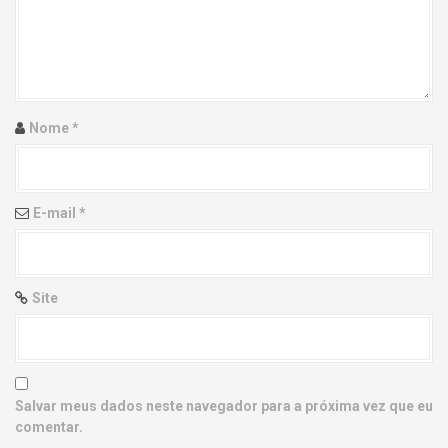
g
a
t
i
Nome
*
o
n
E-mail
*
Site
Salvar meus dados neste navegador para a próxima vez que eu
comentar.