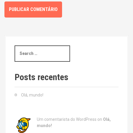
S
e
a
r
c
Posts recentes
h
f
o
Olá, mundo!
r
:
Um comentarista do WordPress
on
Olá,
mundo!