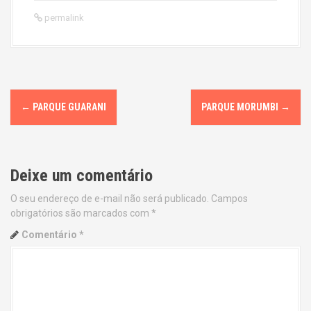
permalink
P
←
PARQUE GUARANI
PARQUE MORUMBI
→
o
s
Deixe um comentário
t
O seu endereço de e-mail não será publicado.
Campos
n
obrigatórios são marcados com
*
a
Comentário
*
v
i