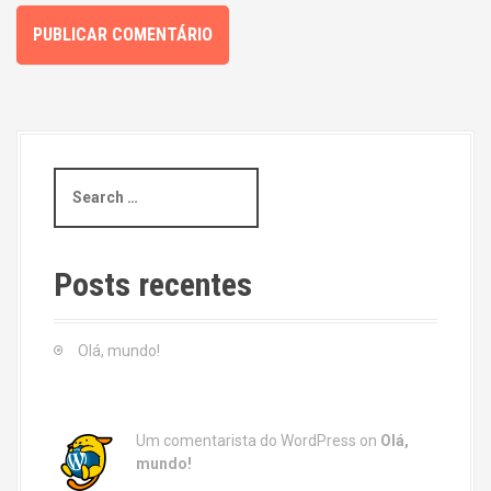
S
e
a
r
c
Posts recentes
h
f
o
Olá, mundo!
r
:
Um comentarista do WordPress
on
Olá,
mundo!