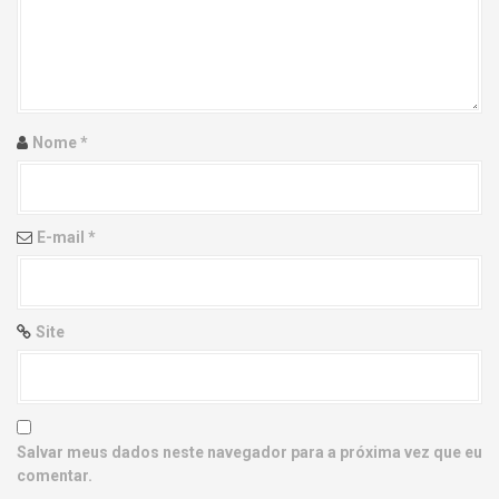
g
a
t
i
Nome
*
o
n
E-mail
*
Site
Salvar meus dados neste navegador para a próxima vez que eu
comentar.