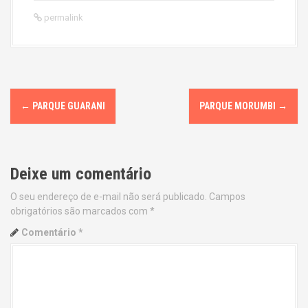
permalink
P
←
PARQUE GUARANI
PARQUE MORUMBI
→
o
s
Deixe um comentário
t
O seu endereço de e-mail não será publicado.
Campos
n
obrigatórios são marcados com
*
a
Comentário
*
v
i