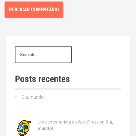
S
e
a
r
c
Posts recentes
h
f
o
Olá, mundo!
r
:
Um comentarista do WordPress
on
Olá,
mundo!