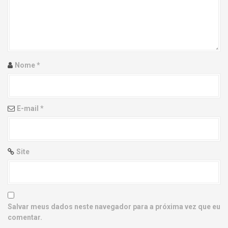
g
a
t
i
Nome
*
o
n
E-mail
*
Site
Salvar meus dados neste navegador para a próxima vez que eu
comentar.