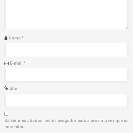
g
a
t
i
Nome
*
o
n
E-mail
*
Site
Salvar meus dados neste navegador para a próxima vez que eu
comentar.