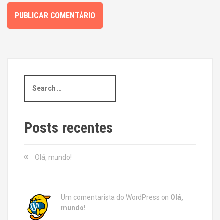
S
e
a
r
c
Posts recentes
h
f
o
Olá, mundo!
r
:
Um comentarista do WordPress
on
Olá,
mundo!