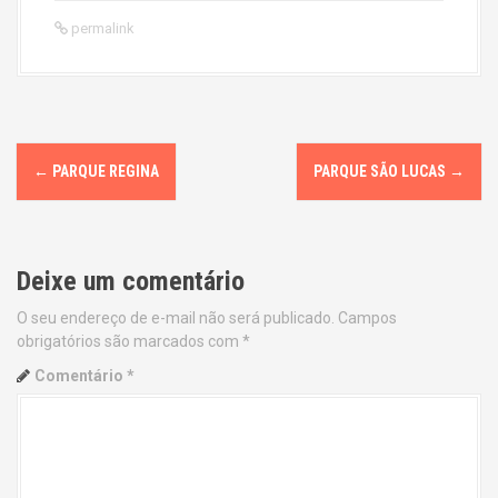
permalink
P
←
PARQUE REGINA
PARQUE SÃO LUCAS
→
o
s
Deixe um comentário
t
O seu endereço de e-mail não será publicado.
Campos
n
obrigatórios são marcados com
*
a
Comentário
*
v
i