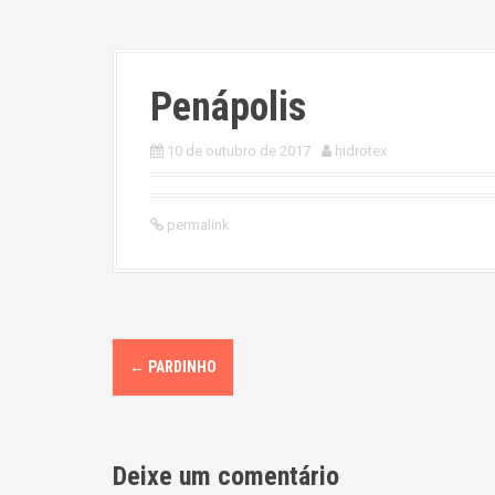
Penápolis
10 de outubro de 2017
hidrotex
permalink
P
←
PARDINHO
o
s
Deixe um comentário
t