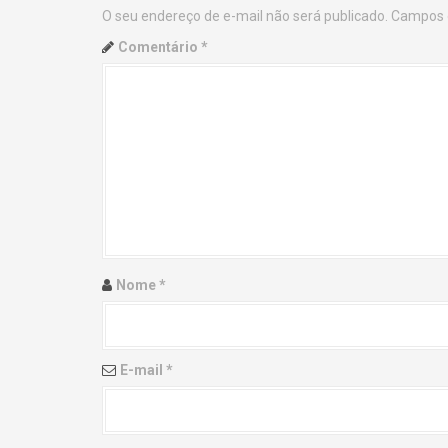
O seu endereço de e-mail não será publicado.
Campos 
n
Comentário
*
a
v
i
g
a
t
Nome
*
i
o
E-mail
*
n