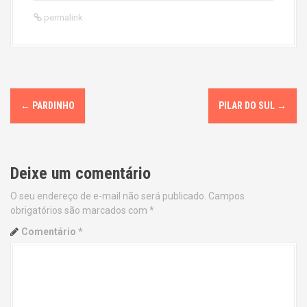
permalink
P
←
PARDINHO
PILAR DO SUL
→
o
s
Deixe um comentário
t
O seu endereço de e-mail não será publicado.
Campos
n
obrigatórios são marcados com
*
a
Comentário
*
v
i