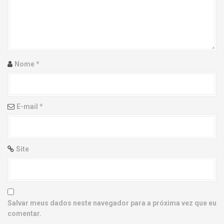
g
a
t
i
Nome
*
o
n
E-mail
*
Site
Salvar meus dados neste navegador para a próxima vez que eu
comentar.