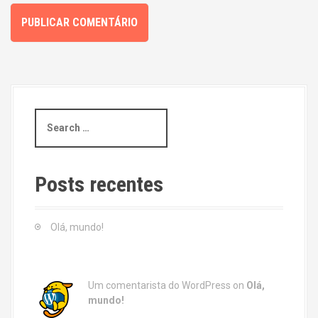
S
e
a
r
c
Posts recentes
h
f
o
Olá, mundo!
r
:
Um comentarista do WordPress
on
Olá,
mundo!